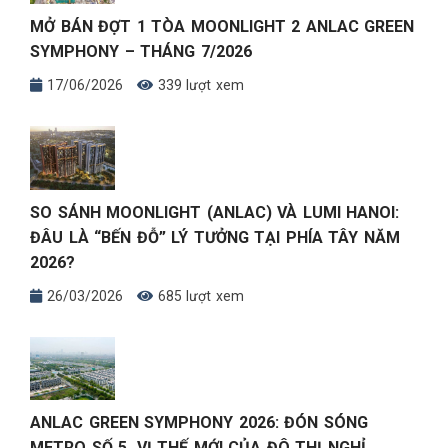
MỞ BÁN ĐỢT 1 TÒA MOONLIGHT 2 ANLAC GREEN
SYMPHONY – THÁNG 7/2026
17/06/2026
339 lượt xem
SO SÁNH MOONLIGHT (ANLAC) VÀ LUMI HANOI:
ĐÂU LÀ “BẾN ĐỖ” LÝ TƯỞNG TẠI PHÍA TÂY NĂM
2026?
26/03/2026
685 lượt xem
ANLAC GREEN SYMPHONY 2026: ĐÓN SÓNG
METRO SỐ 5, VỊ THẾ MỚI CỦA ĐÔ THỊ NGHỈ