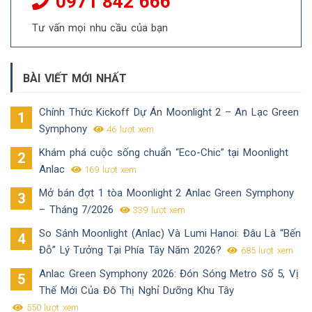
0971 842 666
Tư vấn mọi nhu cầu của bạn
BÀI VIẾT MỚI NHẤT
Chính Thức Kickoff Dự Án Moonlight 2 – An Lạc Green
Symphony
46 lượt xem
Khám phá cuộc sống chuẩn “Eco-Chic” tại Moonlight
Anlac
169 lượt xem
Mở bán đợt 1 tòa Moonlight 2 Anlac Green Symphony
– Tháng 7/2026
339 lượt xem
So Sánh Moonlight (Anlac) Và Lumi Hanoi: Đâu Là “Bến
Đỗ” Lý Tưởng Tại Phía Tây Năm 2026?
685 lượt xem
Anlac Green Symphony 2026: Đón Sóng Metro Số 5, Vị
Thế Mới Của Đô Thị Nghỉ Dưỡng Khu Tây
550 lượt xem