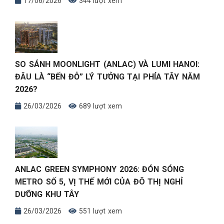
17/06/2026
344 lượt xem
SO SÁNH MOONLIGHT (ANLAC) VÀ LUMI HANOI:
ĐÂU LÀ “BẾN ĐỖ” LÝ TƯỞNG TẠI PHÍA TÂY NĂM
2026?
26/03/2026
689 lượt xem
ANLAC GREEN SYMPHONY 2026: ĐÓN SÓNG
METRO SỐ 5, VỊ THẾ MỚI CỦA ĐÔ THỊ NGHỈ
DƯỠNG KHU TÂY
26/03/2026
551 lượt xem