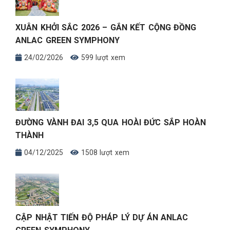
XUÂN KHỞI SẮC 2026 – GẮN KẾT CỘNG ĐỒNG
ANLAC GREEN SYMPHONY
24/02/2026
599 lượt xem
ĐƯỜNG VÀNH ĐAI 3,5 QUA HOÀI ĐỨC SẮP HOÀN
THÀNH
04/12/2025
1508 lượt xem
CẬP NHẬT TIẾN ĐỘ PHÁP LÝ DỰ ÁN ANLAC