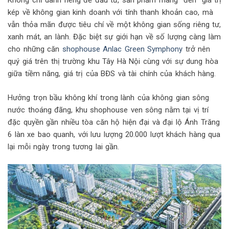
Không chỉ dành riêng để đầu tư, sản phẩm mang đến giá trị
kép về không gian kinh doanh với tính thanh khoản cao, mà
vẫn thỏa mãn được tiêu chí về một không gian sống riêng tư,
xanh mát, an lành. Đặc biệt sự giới hạn về số lượng càng làm
cho những căn
shophouse Anlac Green Symphony
trở nên
quý giá trên thị trường khu Tây Hà Nội cùng với sự dung hòa
giữa tiềm năng, giá trị của BĐS và tài chính của khách hàng.
Hưởng trọn bầu không khí trong lành của không gian sông
nước thoáng đãng, khu shophouse ven sông nằm tại vị trí
đặc quyền gần nhiều tòa căn hộ hiện đại và đại lộ Ánh Trăng
6 làn xe bao quanh, với lưu lượng 20.000 lượt khách hàng qua
lại mỗi ngày trong tương lai gần.