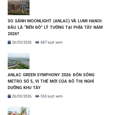
SO SÁNH MOONLIGHT (ANLAC) VÀ LUMI HANOI:
ĐÂU LÀ “BẾN ĐỖ” LÝ TƯỞNG TẠI PHÍA TÂY NĂM
2026?
26/03/2026
687 lượt xem
ANLAC GREEN SYMPHONY 2026: ĐÓN SÓNG
METRO SỐ 5, VỊ THẾ MỚI CỦA ĐÔ THỊ NGHỈ
DƯỠNG KHU TÂY
26/03/2026
550 lượt xem